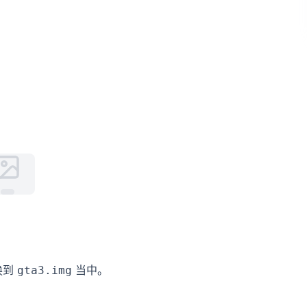
换到
当中。
gta3.img