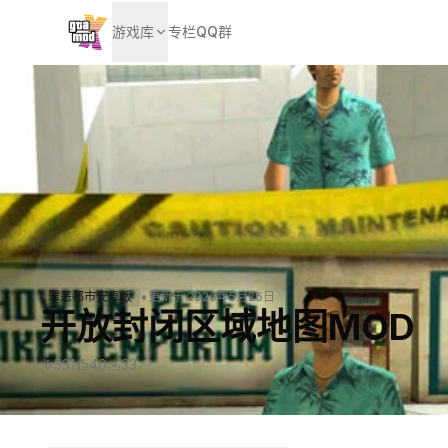
游戏库
专栏
QQ群
•
罪恶都市安卓版
更新于
2026年5月26日
开放封闭区域地图MOD
531
40
33