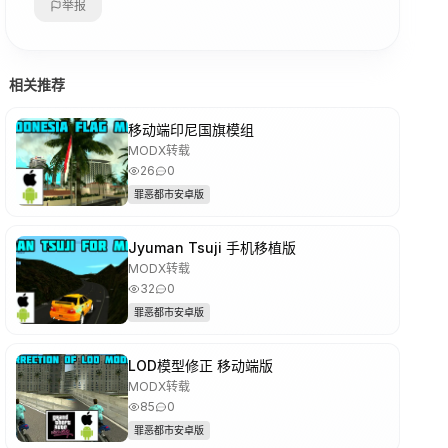
举报
相关推荐
移动端印尼国旗模组
MODX转载
26
0
罪恶都市安卓版
Jyuman Tsuji 手机移植版
MODX转载
32
0
罪恶都市安卓版
LOD模型修正 移动端版
MODX转载
85
0
罪恶都市安卓版