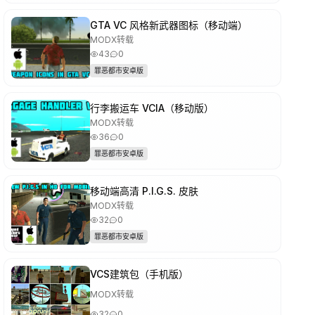
GTA VC 风格新武器图标（移动端）
MODX转载
43
0
罪恶都市安卓版
行李搬运车 VCIA（移动版）
MODX转载
36
0
罪恶都市安卓版
移动端高清 P.I.G.S. 皮肤
MODX转载
32
0
罪恶都市安卓版
VCS建筑包（手机版）
MODX转载
32
0