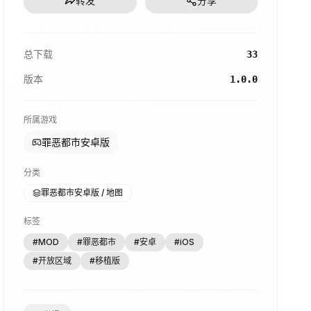
转发
分享
总下载
33
版本
1.0.0
所属游戏
罪恶都市安卓版
分类
罪恶都市安卓版 / 地图
标签
#
MOD
#
罪恶都市
#
安卓
#
iOS
#
开放区域
#
移植版