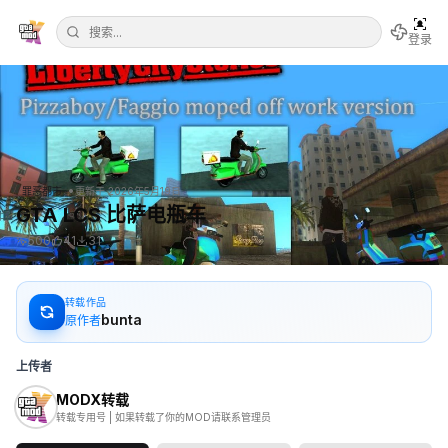
登录
•
罪恶都市
更新于
2026年5月19日
GTA LCS 比萨电瓶车
500
41
31
转载作品
bunta
原作者
上传者
MODX转载
转载专用号 | 如果转载了你的MOD请联系管理员