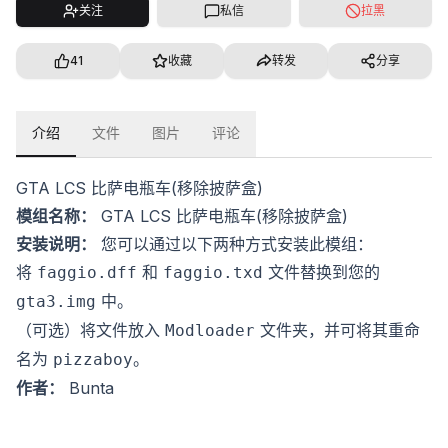
关注
私信
拉黑
41
收藏
转发
分享
介绍
文件
图片
评论
GTA LCS 比萨电瓶车(移除披萨盒)
模组名称：
GTA LCS 比萨电瓶车(移除披萨盒)
安装说明：
您可以通过以下两种方式安装此模组：
将
和
文件替换到您的
faggio.dff
faggio.txd
中。
gta3.img
（可选）将文件放入
文件夹，并可将其重命
Modloader
名为
。
pizzaboy
作者：
Bunta