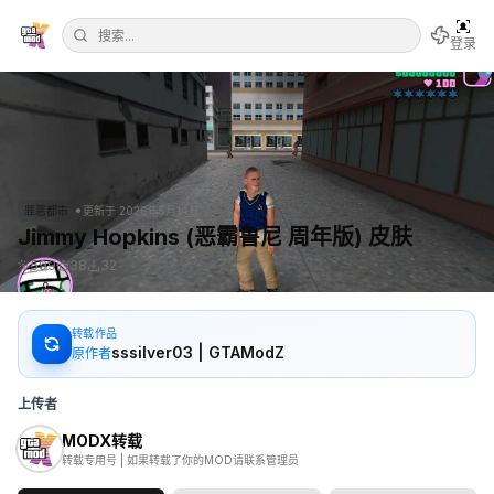
登录
•
罪恶都市
更新于
2026年5月14日
Jimmy Hopkins (恶霸鲁尼 周年版) 皮肤
599
38
32
转载作品
sssilver03 | GTAModZ
原作者
上传者
MODX转载
转载专用号 | 如果转载了你的MOD请联系管理员