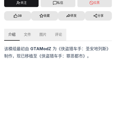
关注
私信
拉黑
38
收藏
转发
分享
介绍
文件
图片
评论
该模组最初由
GTAModZ
为《侠盗猎车手：圣安地列斯》
制作，现已移植至《侠盗猎车手：罪恶都市》。