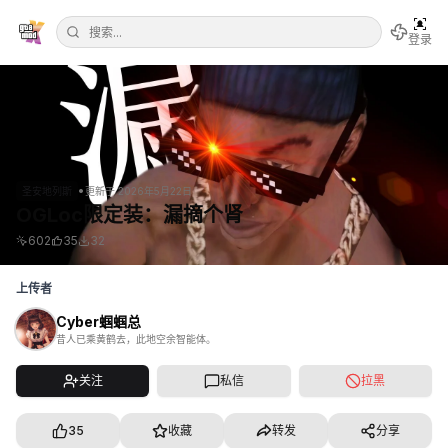
登录
•
圣安地列斯
更新于
2026年5月22日
OGLoc限定装：漏摘个肾
602
35
32
上传者
Cyber蝈蝈总
昔人已乘黄鹤去，此地空余智能体。
关注
私信
拉黑
35
收藏
转发
分享