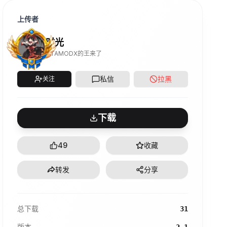
上传者
时光
GTAMODX的王来了
私信
拉黑
关注
下载
49
收藏
转发
分享
总下载
31
版本