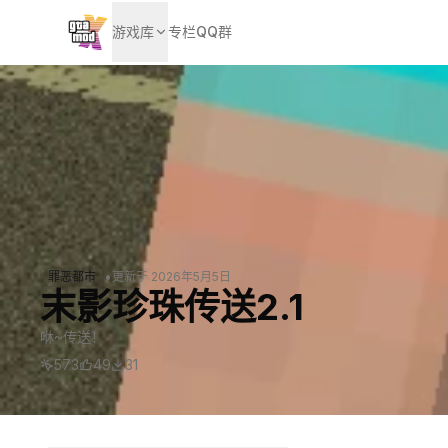
游戏库
专栏
QQ群
•
罪恶都市
更新于
2026年5月5日
末影珍珠传送2.1
咻~传送！
573
49
31