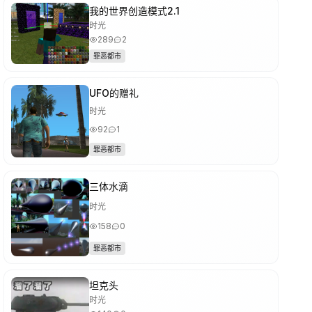
我的世界创造模式2.1
时光
289
2
罪恶都市
UFO的赠礼
时光
92
1
罪恶都市
三体水滴
时光
158
0
罪恶都市
坦克头
时光