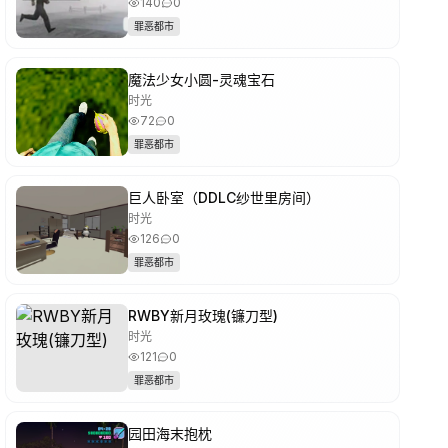
140
0
罪恶都市
魔法少女小圆-灵魂宝石
时光
72
0
罪恶都市
巨人卧室（DDLC纱世里房间）
时光
126
0
罪恶都市
RWBY新月玫瑰(镰刀型)
时光
121
0
罪恶都市
园田海末抱枕