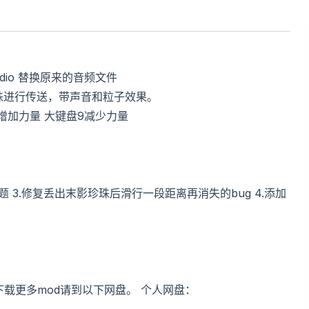
Audio 替换原来的音频文件
珠进行传送，带声音和粒子效果。
键增加力量 大键盘9减少力量
题 3.修复丢出末影珍珠后滑行一段距离再消失的bug 4.添加
418 下载更多mod请到以下网盘。 个人网盘：