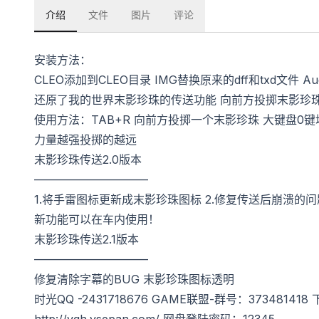
介绍
文件
图片
评论
安装方法：
CLEO添加到CLEO目录 IMG替换原来的dff和txd文件 
还原了我的世界末影珍珠的传送功能 向前方投掷末影珍
使用方法：TAB+R 向前方投掷一个末影珍珠 大键盘0
力量越强投掷的越远
末影珍珠传送2.0版本
——————————
1.将手雷图标更新成末影珍珠图标 2.修复传送后崩溃的问
新功能可以在车内使用！
末影珍珠传送2.1版本
——————————
修复清除字幕的BUG 末影珍珠图标透明
时光QQ -2431718676 GAME联盟-群号：373481