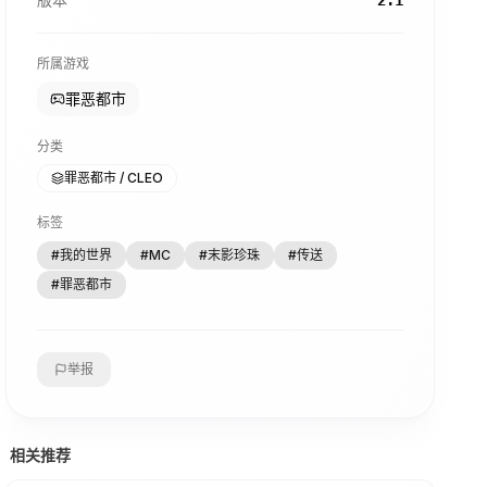
2.1
所属游戏
罪恶都市
分类
罪恶都市 / CLEO
标签
#
我的世界
#
MC
#
末影珍珠
#
传送
#
罪恶都市
举报
相关推荐