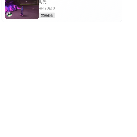
时光
120
0
罪恶都市