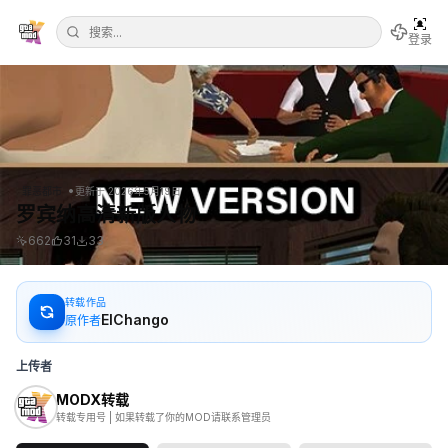
登录
•
罪恶都市
更新于
2026年5月19日
罗宾纳高清新版人物
662
31
33
转载作品
ElChango
原作者
上传者
MODX转载
转载专用号 | 如果转载了你的MOD请联系管理员