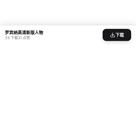
罗宾纳高清新版人物
下载
33
下载
31
点赞
为游戏爱好者打造的模组分享社区。发现、创造、
分享，让游戏世界无限可能。