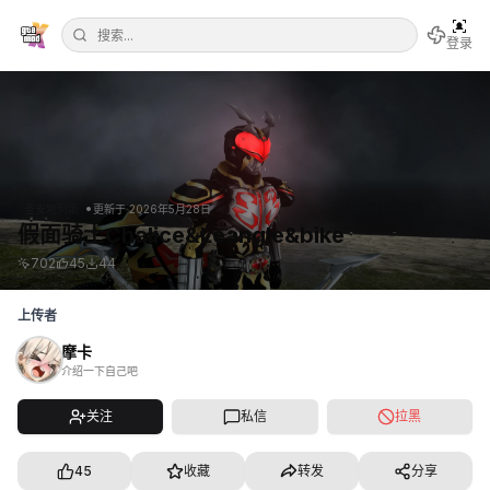
登录
•
圣安地列斯
更新于
2026年5月28日
假面骑士Chalice&Leangle&bike
702
45
44
上传者
摩卡
介绍一下自己吧
关注
私信
拉黑
45
收藏
转发
分享