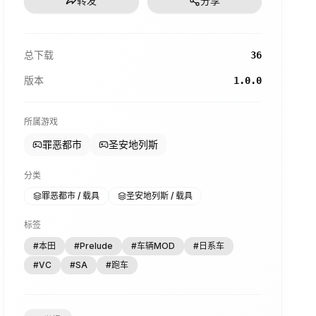
转发
分享
总下载
36
版本
1.0.0
所属游戏
罪恶都市
圣安地列斯
分类
罪恶都市 / 载具
圣安地列斯 / 载具
标签
#
本田
#
Prelude
#
车辆MOD
#
日系车
#
VC
#
SA
#
跑车