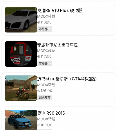
奥迪R8 V10 Plus 硬顶版
MODX转载
116
0
罪恶都市
罪恶都市贴图重制车包
MODX转载
117
0
罪恶都市
迈巴atsu 桑切斯（GTA4移植版）
MODX转载
126
0
罪恶都市
奥迪 RS6 2015
MODX转载
103
0