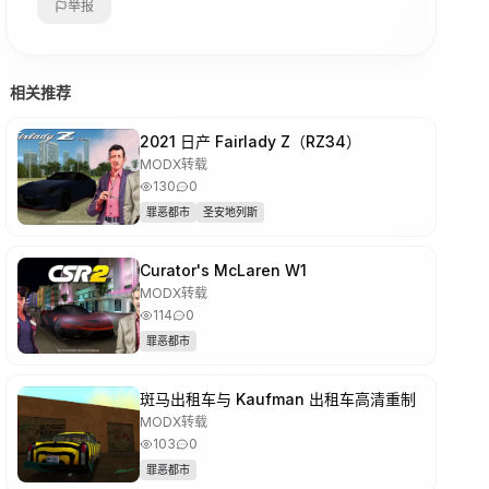
举报
相关推荐
2021 日产 Fairlady Z（RZ34）
MODX转载
130
0
罪恶都市
圣安地列斯
Curator's McLaren W1
MODX转载
114
0
罪恶都市
斑马出租车与 Kaufman 出租车高清重制
MODX转载
103
0
罪恶都市