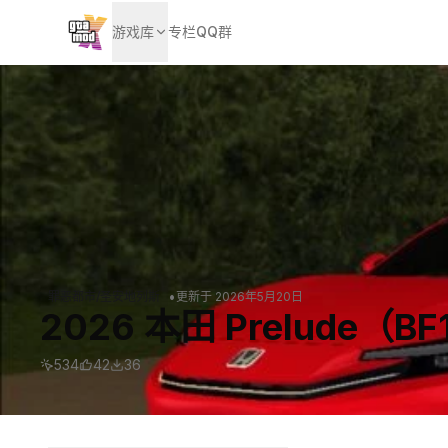
游戏库
专栏
QQ群
•
罪恶都市/圣安地列斯
更新于
2026年5月20日
2026 本田 Prelude（BF
534
42
36