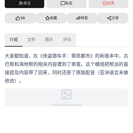
关注
私信
拉黑
39
收藏
转发
分享
介绍
文件
图片
评论
大家都知道，在《侠盗猎车手：罪恶都市》的新版本中，古
巴帮和海地帮的相关内容遭到了审查。这个模组把帮派的直
接提及内容带了回来，同时还原了原版配音（亚洲语言未做
修改）。