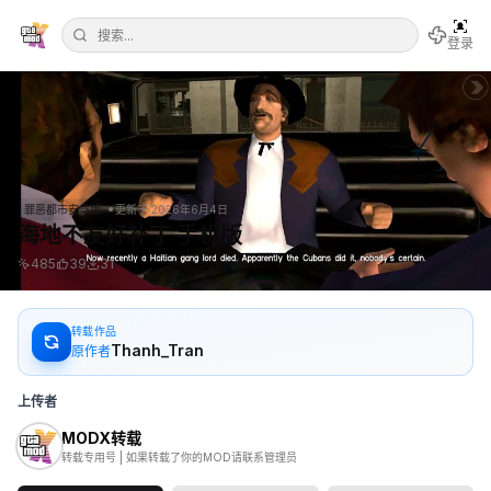
登录
•
罪恶都市安卓版
更新于
2026年6月4日
海地不友好补丁 手机版
485
39
31
转载作品
Thanh_Tran
原作者
上传者
MODX转载
转载专用号 | 如果转载了你的MOD请联系管理员