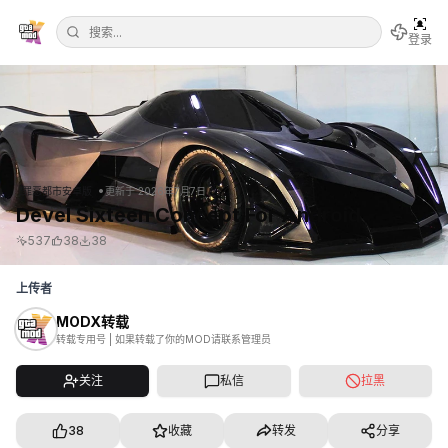
登录
•
罪恶都市安卓版
更新于
2026年7月7日
Devel Sixteen Concept For Android
537
38
38
上传者
MODX转载
转载专用号 | 如果转载了你的MOD请联系管理员
关注
私信
拉黑
38
收藏
转发
分享