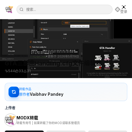
登录
•
罪恶都市/圣安地列斯/GTA3
更新于
2026年5月19日
GTA三部曲Handling.cfg文件编辑器
544
33
31
转载作品
Vaibhav Pandey
原作者
上传者
MODX转载
转载专用号 | 如果转载了你的MOD请联系管理员