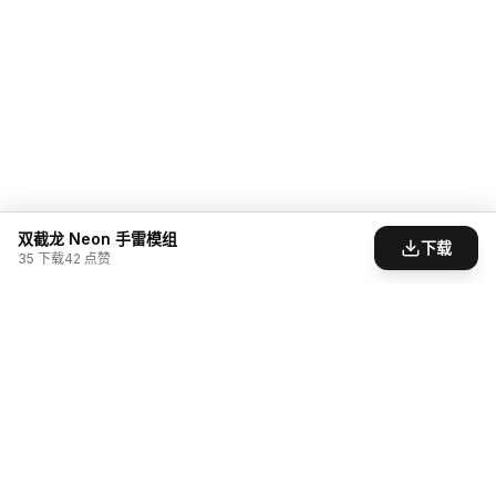
双截龙 Neon 手雷模组
下载
35
下载
42
点赞