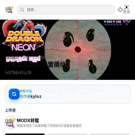
登录
•
罪恶都市
更新于
2026年5月24日
双截龙 Neon 手雷模组
578
42
35
转载作品
kyloz
原作者
上传者
MODX转载
转载专用号 | 如果转载了你的MOD请联系管理员