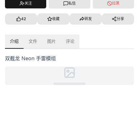
关注
私信
拉黑
42
收藏
转发
分享
介绍
文件
图片
评论
双截龙 Neon 手雷模组