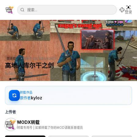
登录
•
罪恶都市
更新于
2026年5月24日
高地人库尔干之剑
567
43
25
转载作品
kyloz
原作者
上传者
MODX转载
转载专用号 | 如果转载了你的MOD请联系管理员