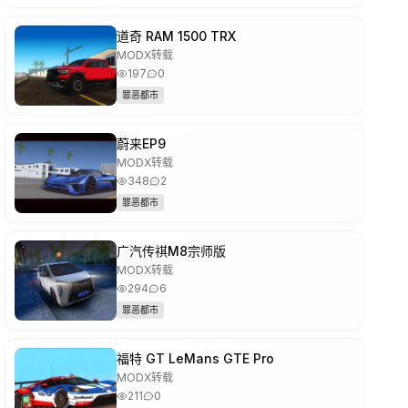
道奇 RAM 1500 TRX
MODX转载
197
0
罪恶都市
蔚来EP9
MODX转载
348
2
罪恶都市
广汽传祺M8宗师版
MODX转载
294
6
罪恶都市
福特 GT LeMans GTE Pro
MODX转载
211
0