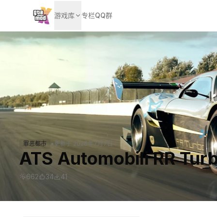
游戏库
专栏
QQ群
•
罪恶都市
更新于
2026年7月7日
ATS Automobili RR Tur
662
34
41