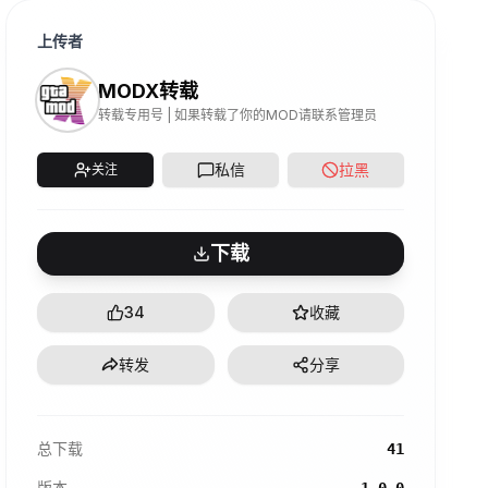
上传者
MODX转载
转载专用号 | 如果转载了你的MOD请联系管理员
私信
拉黑
关注
下载
34
收藏
转发
分享
总下载
41
版本