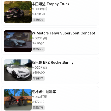
丰田坦途 Trophy Truck
MODX转载
173
0
罪恶都市
W-Motors Fenyr SuperSport Concept
MODX转载
220
1
罪恶都市
斯巴鲁 BRZ RocketBunny
MODX转载
169
0
罪恶都市
绝地求生蹦蹦车
MODX转载
172
0
罪恶都市