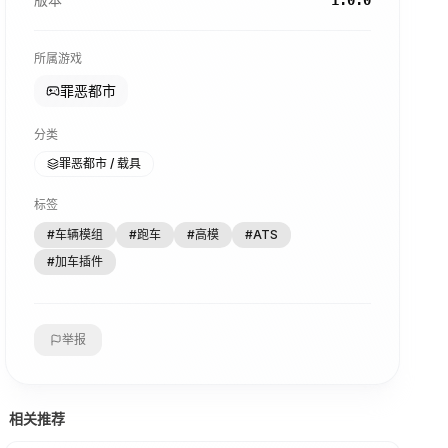
1.0.0
所属游戏
罪恶都市
分类
罪恶都市 / 载具
标签
#
车辆模组
#
跑车
#
高模
#
ATS
#
加车插件
举报
相关推荐