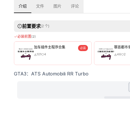
介绍
文件
图片
评论
前置要求
(
2
个)
必装前置
(
2
)
加车插件主程序合集
罪恶都市
必装
101
4
46
2
GTA3：ATS Automobili RR Turbo