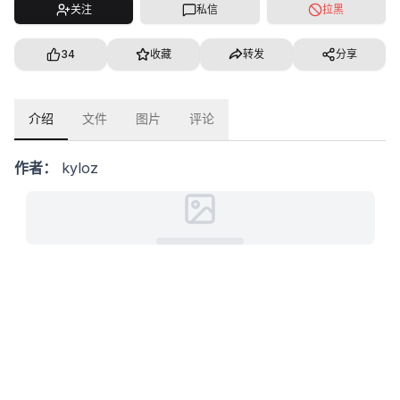
关注
私信
拉黑
34
收藏
转发
分享
介绍
文件
图片
评论
作者：
kyloz