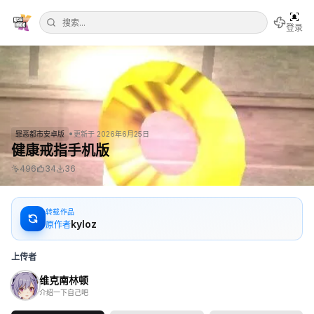
登录
•
罪恶都市安卓版
更新于
2026年6月25日
健康戒指手机版
496
34
36
转载作品
kyloz
原作者
上传者
维克南林顿
介绍一下自己吧