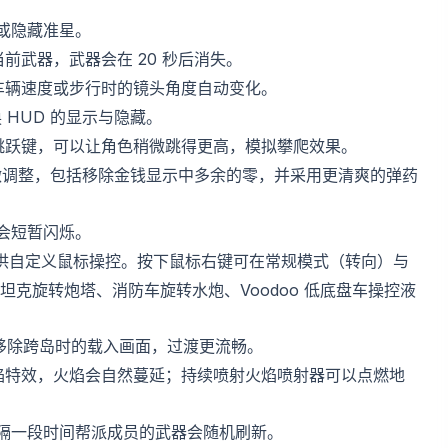
或隐藏准星。
前武器，武器会在 20 秒后消失。
车辆速度或步行时的镜头角度自动变化。
 HUD 的显示与隐藏。
跳跃键，可以让角色稍微跳得更高，模拟攀爬效果。
行细微调整，包括移除金钱显示中多余的零，并采用更清爽的弹药
会短暂闪烁。
提供自定义鼠标操控。按下鼠标右键可在常规模式（转向）与
克旋转炮塔、消防车旋转水炮、Voodoo 低底盘车操控液
移除跨岛时的载入画面，过渡更流畅。
焰特效，火焰会自然蔓延；持续喷射火焰喷射器可以点燃地
每隔一段时间帮派成员的武器会随机刷新。