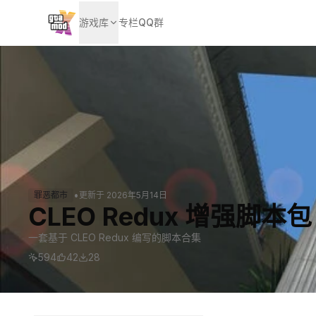
游戏库
专栏
QQ群
•
罪恶都市
更新于
2026年5月14日
CLEO Redux 增强脚本包
一套基于 CLEO Redux 编写的脚本合集
594
42
28