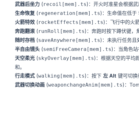
武器后坐力
(
)：开火时准星会根据
recoil[mem].ts
生命恢复
(
)：生命值在低于 
regeneration[mem].ts
火箭特效
(
)：飞行中的火
rocketEffects[mem].ts
奔跑翻滚
(
)：奔跑时按下蹲伏键，
runRoll[mem].ts
随时存档
(
)：未执行任务
saveAnywhere[mem].ts
半自由镜头
(
)：当角色站
semiFreeCamera[mem].ts
天空柔光
(
)：根据天空的平均
skyOverlay[mem].ts
和。
行走模式
(
)：按下
左 Alt
键可切换
walking[mem].ts
武器切换动画
(
)：T
weaponchangeAnim[mem].ts