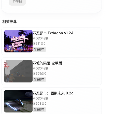
举报
相关推荐
罪恶都市 Extiagon v1.24
MODX转载
221
0
罪恶都市
罪城的陨落 完整版
MODX转载
355
0
罪恶都市
罪恶都市：回到未来 0.2g
MODX转载
208
0
罪恶都市