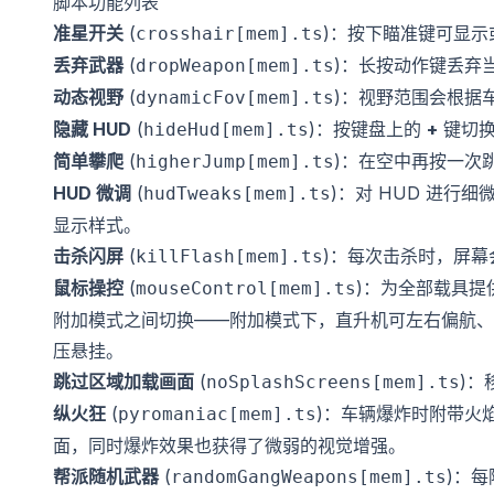
脚本功能列表
准星开关
(
)：按下瞄准键可显示
crosshair[mem].ts
丢弃武器
(
)：长按动作键丢弃当
dropWeapon[mem].ts
动态视野
(
)：视野范围会根据
dynamicFov[mem].ts
隐藏 HUD
(
)：按键盘上的
+
键切换
hideHud[mem].ts
简单攀爬
(
)：在空中再按一次
higherJump[mem].ts
HUD 微调
(
)：对 HUD 进
hudTweaks[mem].ts
显示样式。
击杀闪屏
(
)：每次击杀时，屏幕
killFlash[mem].ts
鼠标操控
(
)：为全部载具
mouseControl[mem].ts
附加模式之间切换——附加模式下，直升机可左右偏航、坦
压悬挂。
跳过区域加载画面
(
)：
noSplashScreens[mem].ts
纵火狂
(
)：车辆爆炸时附带火
pyromaniac[mem].ts
面，同时爆炸效果也获得了微弱的视觉增强。
帮派随机武器
(
)：
randomGangWeapons[mem].ts