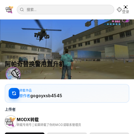
登录
•
罪恶都市
更新于
2026年5月19日
阿帕奇替换警用直升机
592
37
29
转载作品
gogoyxsb4545
原作者
上传者
MODX转载
转载专用号 | 如果转载了你的MOD请联系管理员