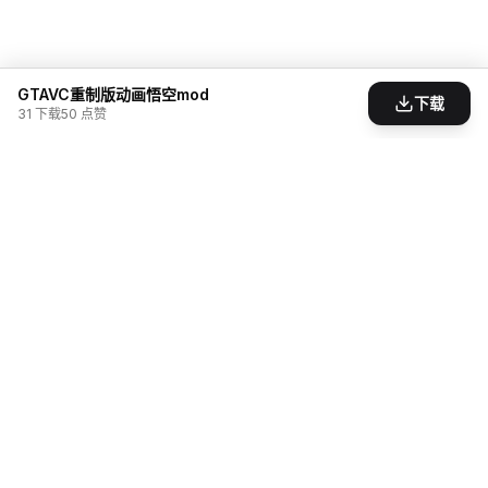
GTAVC重制版动画悟空mod
下载
31
下载
50
点赞
为游戏爱好者打造的模组分享社区。发现、创造、
分享，让游戏世界无限可能。