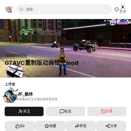
登录
•
罪恶都市终极版
更新于
2026年7月4日
GTAVC重制版动画悟空mod
174
50
31
上传者
MF_枫林
秋来春去红尘中谁在宿命里安排
关注
私信
拉黑
50
收藏
转发
分享