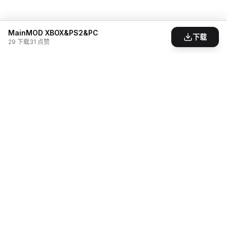
MainMOD XBOX&PS2&PC
下载
29
下载
31
点赞
为游戏爱好者打造的模组分享社区。发现、创造、
分享，让游戏世界无限可能。