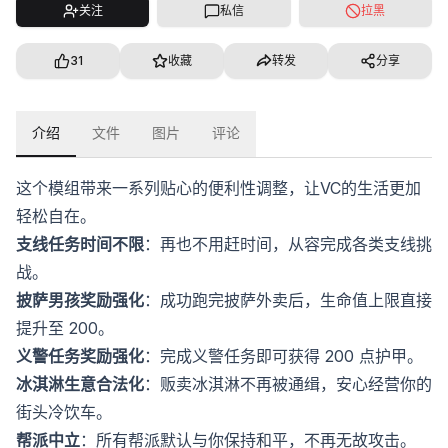
关注
私信
拉黑
31
收藏
转发
分享
介绍
文件
图片
评论
这个模组带来一系列贴心的便利性调整，让VC的生活更加
轻松自在。
支线任务时间不限
：再也不用赶时间，从容完成各类支线挑
战。
披萨男孩奖励强化
：成功跑完披萨外卖后，生命值上限直接
提升至 200。
义警任务奖励强化
：完成义警任务即可获得 200 点护甲。
冰淇淋生意合法化
：贩卖冰淇淋不再被通缉，安心经营你的
街头冷饮车。
帮派中立
：所有帮派默认与你保持和平，不再无故攻击。