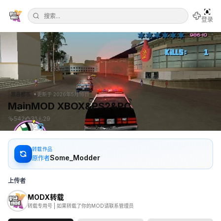
登录
•
罪恶都市
更新于
2026年5月16日
MainMOD XBOX&PS2&PC
542
31
29
转载作品
Some_Modder
原作者
上传者
MODX转载
转载专用号 | 如果转载了你的MOD请联系管理员