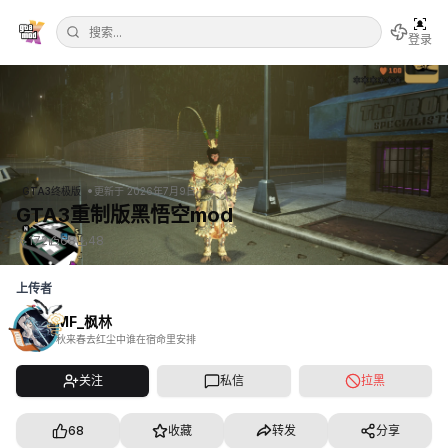
登录
•
GTA3终极版
更新于
2026年7月9日
GTA3重制版黑悟空mod
172
68
48
上传者
MF_枫林
秋来春去红尘中谁在宿命里安排
关注
私信
拉黑
68
收藏
转发
分享