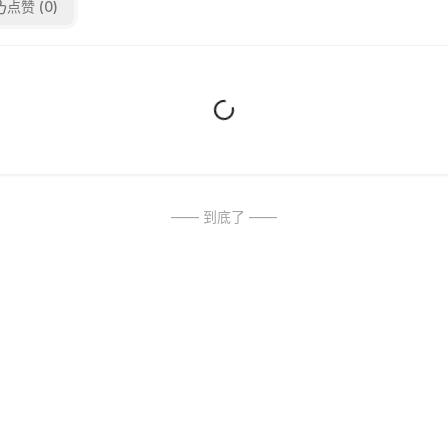
点赞 (
0
)
—— 到底了 ——