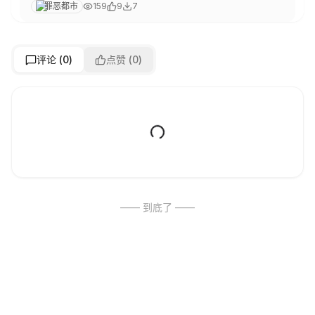
罪恶都市
159
9
7
评论 (
0
)
点赞 (
0
)
—— 到底了 ——