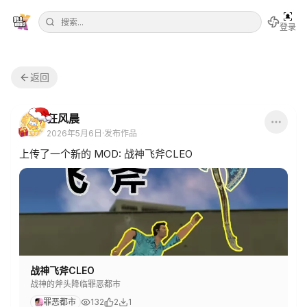
登录
返回
狂风晨
2026年5月6日
·
发布作品
上传了一个新的 MOD: 战神飞斧CLEO
战神飞斧CLEO
战神的斧头降临罪恶都市
罪恶都市
132
2
1