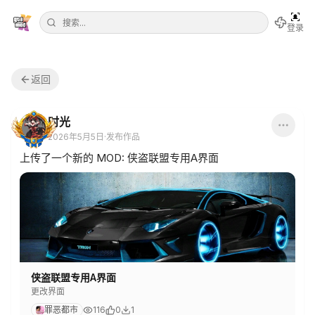
登录
返回
时光
2026年5月5日
·
发布作品
上传了一个新的 MOD: 侠盗联盟专用A界面
侠盗联盟专用A界面
更改界面
罪恶都市
116
0
1