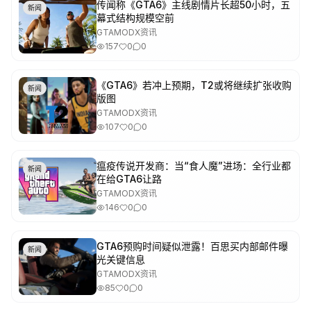
传闻称《GTA6》主线剧情片长超50小时，五
新闻
幕式结构规模空前
GTAMODX资讯
157
0
0
《GTA6》若冲上预期，T2或将继续扩张收购
新闻
版图
GTAMODX资讯
107
0
0
瘟疫传说开发商：当“食人魔”进场：全行业都
新闻
在给GTA6让路
GTAMODX资讯
146
0
0
GTA6预购时间疑似泄露！百思买内部邮件曝
新闻
光关键信息
GTAMODX资讯
85
0
0