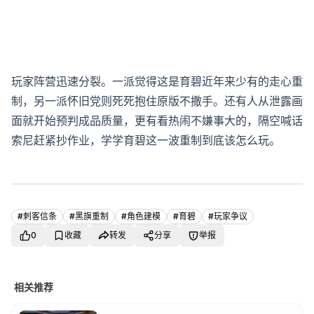
玩家阵营迅速分裂。一派觉得这是育碧近年来少有的走心重
制，另一派怀旧党则死死抱住原版不撒手。还有人从泄露画
面就开始预判成品质量，更有看热闹不嫌事大的，隔空喊话
索尼赶紧抄作业，学学育碧这一波重制到底该怎么玩。
#
刺客信条
#
黑旗重制
#
角色建模
#
育碧
#
玩家争议
0
收藏
转发
分享
举报
相关推荐