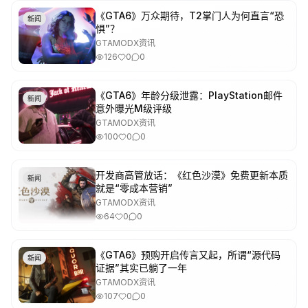
《GTA6》万众期待，T2掌门人为何直言“恐
新闻
惧”？
GTAMODX资讯
126
0
0
《GTA6》年龄分级泄露：PlayStation邮件
新闻
意外曝光M级评级
GTAMODX资讯
100
0
0
开发商高管放话：《红色沙漠》免费更新本质
新闻
就是“零成本营销”
GTAMODX资讯
64
0
0
《GTA6》预购开启传言又起，所谓“源代码
新闻
证据”其实已躺了一年
GTAMODX资讯
107
0
0