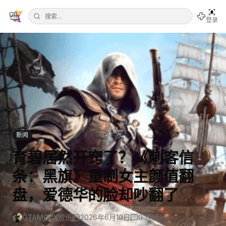
登录
新闻
育碧居然开窍了？《刺客信
条：黑旗》重制女主颜值翻
盘，爱德华的脸却吵翻了
GTAMODX资讯
2026年6月10日
0
评论