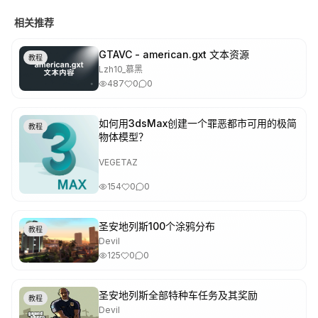
相关推荐
GTAVC - american.gxt 文本资源
教程
Lzh10_慕黑
487
0
0
如何用3dsMax创建一个罪恶都市可用的极简
教程
物体模型？
VEGETAZ
154
0
0
圣安地列斯100个涂鸦分布
教程
Devil
125
0
0
圣安地列斯全部特种车任务及其奖励
教程
Devil