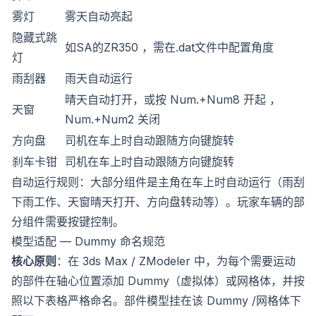
雾灯
雾天自动亮起
隐藏式跳
如SA的ZR350 ，需在.dat文件中配置角度
灯
雨刮器
雨天自动运行
晴天自动打开，或按 Num.+Num8 开起 ，
天窗
Num.+Num2 关闭
方向盘
司机在车上时自动跟随方向键旋转
刹车卡钳
司机在车上时自动跟随方向键旋转
自动运行规则：大部分组件是主角在车上时自动运行（雨刮
下雨工作、天窗晴天打开、方向盘转动等）。玩家车辆的部
分组件需要按键控制。
模型适配 — Dummy 命名规范
核心原则
：在 3ds Max / ZModeler 中，为每个需要运动
的部件在轴心位置添加 Dummy（虚拟体）或网格体，并按
照以下表格严格命名。部件模型挂在该 Dummy /网格体下