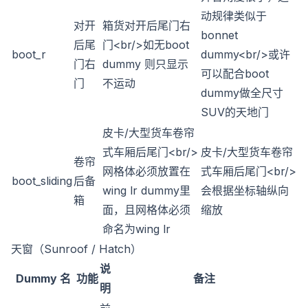
动规律类似于
对开
箱货对开后尾门右
bonnet
后尾
门
<br/>
如无boot
boot_r
dummy
<br/>
或许
门右
dummy 则只显示
可以配合boot
门
不运动
dummy做全尺寸
SUV的天地门
皮卡/大型货车卷帘
式车厢后尾门
<br/>
皮卡/大型货车卷帘
卷帘
网格体必须放置在
式车厢后尾门
<br/>
boot_sliding
后备
wing lr dummy里
会根据坐标轴纵向
箱
面，且网格体必须
缩放
命名为wing lr
天窗（Sunroof / Hatch）
说
Dummy 名
功能
备注
明