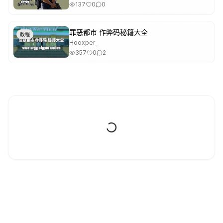
137
0
0
罪恶都市 作弊码秘籍大全
教程
Hooxper_
357
0
2