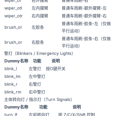
wiper_or
右外摆臂
普通车雨刷-右
wiper_otl
左内摆臂
普通车雨刷-额外摆臂-左
wiper_otr
右内摆臂
普通车雨刷-额外摆臂-右
普通车雨刷-胶条-左（仅做
brush_ol
左胶条
平行运动）
普通车雨刷-胶条-右（仅做
brush_or
右胶条
平行运动）
警灯（Blinkers / Emergency Lights）
Dummy名称
功能
说明
blink_l
左警灯
按O键开关
blink_lm
左中警灯
blink_r
右警灯
blink_rm
右中警灯
主体转向灯 / 指示灯（Turn Signals）
Dummy名称
功能
说明
turn_lf
左前转向灯
按 Z/C/X/Shift 控制