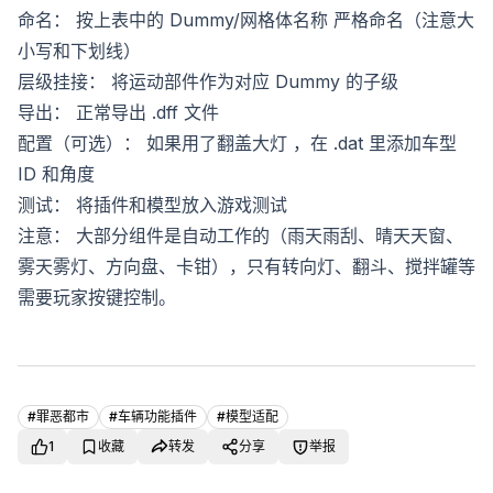
命名： 按上表中的 Dummy/网格体名称 严格命名（注意大
小写和下划线）
层级挂接： 将运动部件作为对应 Dummy 的子级
导出： 正常导出 .dff 文件
配置（可选）： 如果用了翻盖大灯 ，在 .dat 里添加车型
ID 和角度
测试： 将插件和模型放入游戏测试
注意： 大部分组件是自动工作的（雨天雨刮、晴天天窗、
雾天雾灯、方向盘、卡钳），只有转向灯、翻斗、搅拌罐等
需要玩家按键控制。
#
罪恶都市
#
车辆功能插件
#
模型适配
1
收藏
转发
分享
举报