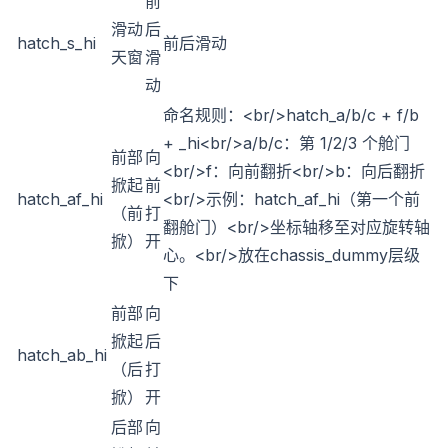
前
滑动
后
hatch_s_hi
前后滑动
天窗
滑
动
命名规则：
<br/>
hatch_a/b/c + f/b
+ _hi
<br/>
a/b/c：第 1/2/3 个舱门
前部
向
<br/>
f：向前翻折
<br/>
b：向后翻折
掀起
前
hatch_af_hi
<br/>
示例：hatch_af_hi（第一个前
（前
打
翻舱门）
<br/>
坐标轴移至对应旋转轴
掀）
开
心。
<br/>
放在chassis_dummy层级
下
前部
向
掀起
后
hatch_ab_hi
（后
打
掀）
开
后部
向