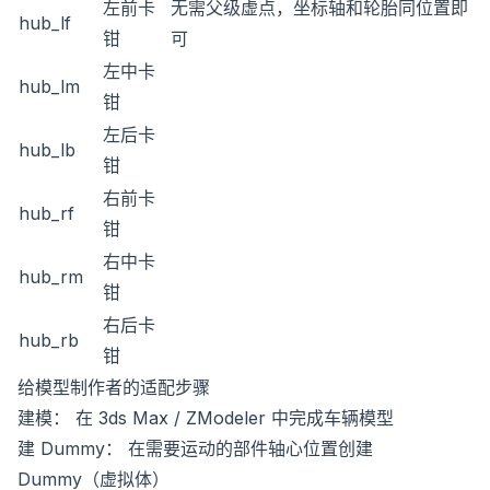
左前卡
无需父级虚点，坐标轴和轮胎同位置即
hub_lf
钳
可
左中卡
hub_lm
钳
左后卡
hub_lb
钳
右前卡
hub_rf
钳
右中卡
hub_rm
钳
右后卡
hub_rb
钳
给模型制作者的适配步骤
建模： 在 3ds Max / ZModeler 中完成车辆模型
建 Dummy： 在需要运动的部件轴心位置创建
Dummy（虚拟体）