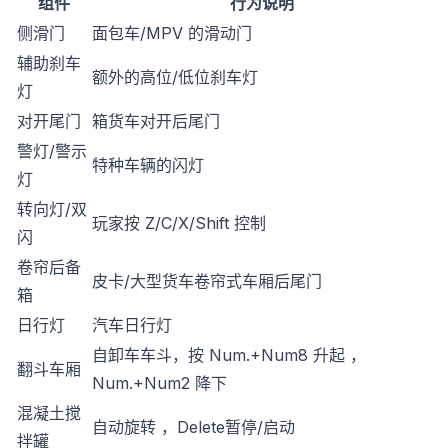
组件
行为说明
侧滑门
面包车/MPV 的滑动门
辅助刹车
额外的高位/低位刹车灯
灯
对开尾门
箱货车对开后尾门
警灯/警示
特种车辆的闪灯
灯
转向灯/双
玩家按 Z/C/X/Shift 控制
闪
卷帘后备
皮卡/大型货车卷帘式车厢后尾门
箱
日行灯
汽车日行灯
自卸车车斗，按 Num.+Num8 升起 ，
翻斗车厢
Num.+Num2 降下
混凝土搅
自动旋转 ，Delete暂停/启动
拌罐