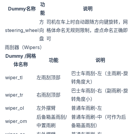
功
Dummy名称
说明
能
方
司机在车上时自动跟随方向键旋转，网
steering_wheel
向
格体命名无规则限制，虚点命名正确即
盘
可
雨刮器（Wipers）
Dummy /网格
功能
说明
体名称
巴士车雨刮-左（主雨刷-旋
wiper_tl
左雨刮顶部
转角度大）
巴士车雨刮-右（副雨刷-旋
wiper_tr
右雨刮顶部
转角度小）
wiper_ol
左外摆臂
普通车雨刷-左
后备箱盖雨刮/
普通车雨刷-中（可作为后
wiper_om
中置雨刷
备箱盖雨刮）