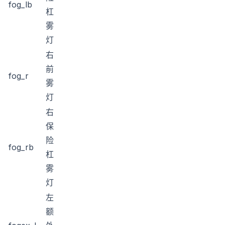
fog_lb
杠
雾
灯
右
前
fog_r
雾
灯
右
保
险
fog_rb
杠
雾
灯
左
额