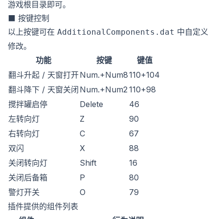
游戏根目录即可。
⬛ 按键控制
以上按键可在
中自定义
AdditionalComponents.dat
修改。
功能
按键
键值
翻斗升起 / 天窗打开
Num.+Num8
110+104
翻斗降下 / 天窗关闭
Num.+Num2
110+98
搅拌罐启停
Delete
46
左转向灯
Z
90
右转向灯
C
67
双闪
X
88
关闭转向灯
Shift
16
关闭后备箱
P
80
警灯开关
O
79
插件提供的组件列表