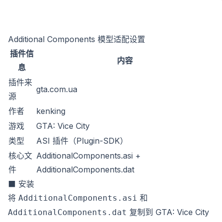
Additional Components 模型适配设置
插件信
内容
息
插件来
gta.com.ua
源
作者
kenking
游戏
GTA: Vice City
类型
ASI 插件（Plugin-SDK）
核心文
AdditionalComponents.asi +
件
AdditionalComponents.dat
⬛ 安装
将
和
AdditionalComponents.asi
复制到 GTA: Vice City
AdditionalComponents.dat