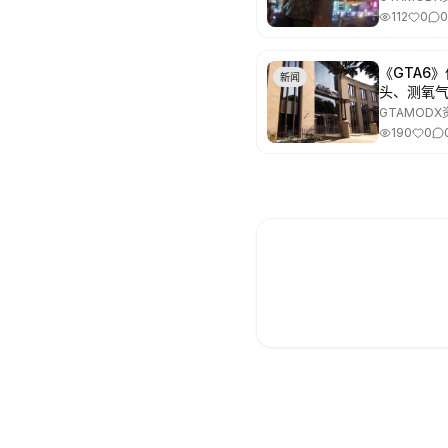
112
0
0
《GTA6
新闻
头、测氧
GTAMODX
190
0