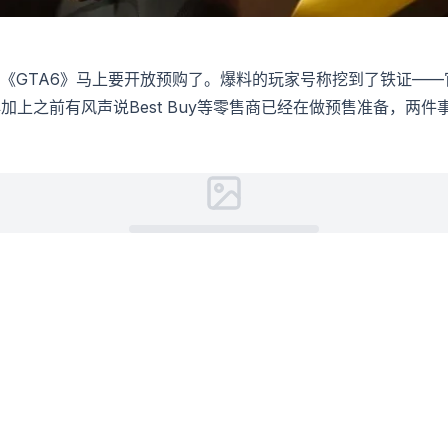
《GTA6》马上要开放预购了。爆料的玩家号称挖到了铁证——
这行字。再加上之前有风声说Best Buy等零售商已经在做预售准备，