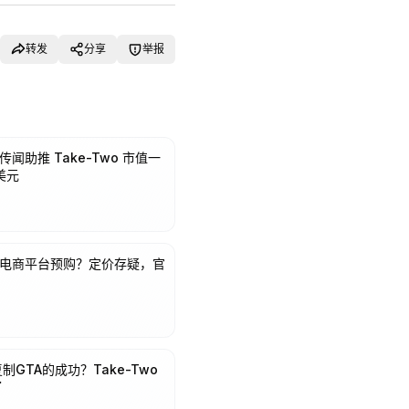
转发
分享
举报
传闻助推 Take-Two 市值一
美元
现电商平台预购？定价存疑，官
GTA的成功？Take-Two
了