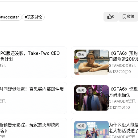
0
收藏
#
Rockstar
#
玩家讨论
》PC版还没影，Take-Two CEO
《GTA6》预购
新闻
发售计划
日飙涨近20亿
资讯
GTAMODX资讯
123
0
0
购时间疑似泄露！百思买内部邮件曝
《GTA6》惊
新闻
息
方尚未确认
资讯
GTAMODX资讯
121
0
0
》新预告无影踪，玩家怒火却烧向
为什么没人能复制
新闻
镖客》
老大把话说透
资讯
GTAMODX资讯