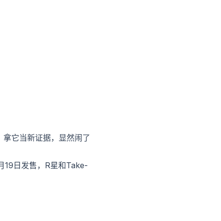
。拿它当新证据，显然闹了
9日发售，R星和Take-