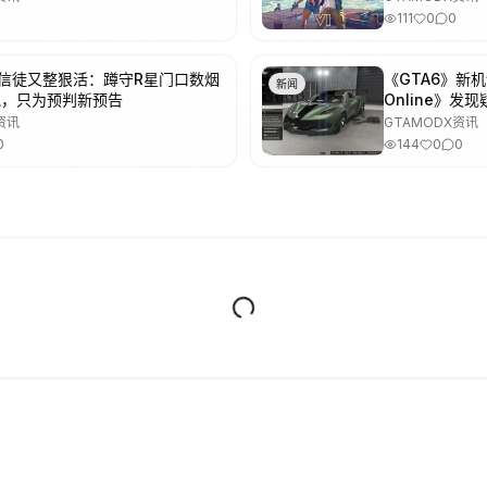
111
0
0
》信徒又整狠活：蹲守R星门口数烟
《GTA6》新
新闻
气，只为预判新预告
Online》发
资讯
GTAMODX资讯
0
144
0
0