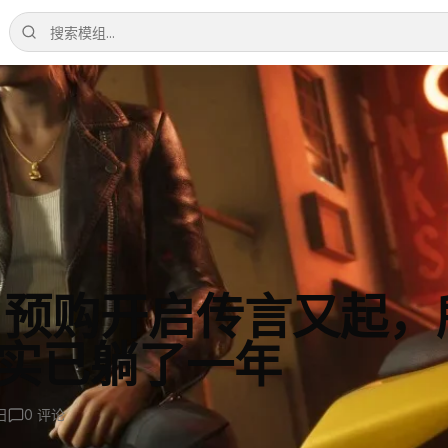
》预购开启传言又起，
其实已躺了一年
日
0
评论