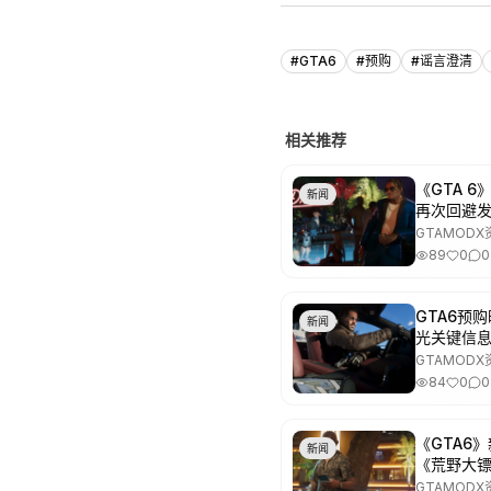
#
GTA6
#
预购
#
谣言澄清
相关推荐
《GTA 6
新闻
再次回避
GTAMODX
89
0
0
GTA6预
新闻
光关键信
GTAMODX
84
0
0
《GTA6
新闻
《荒野大
GTAMODX