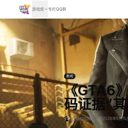
游戏库
专栏
QQ群
新闻
《GTA6
码证据”
GTAMODX资讯
2026年5月15